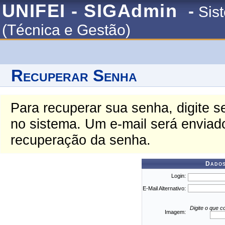
UNIFEI - SIGAdmin
-
Sis
(Técnica e Gestão)
Recuperar Senha
Para recuperar sua senha, digite s
no sistema. Um e-mail será enviado
recuperação da senha.
Dados
Login:
E-Mail Alternativo:
Digite o que 
Imagem: